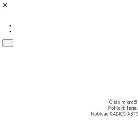
Naši psíci
DOMŮ
NAŠI PSÍCI
Číslo mikroč
Pohlaví:
fena
Nobivac RABIES A573