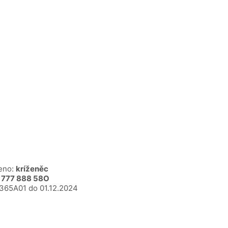
eno:
kríženěc
 777 888 58O
365A01 do 01.12.2024