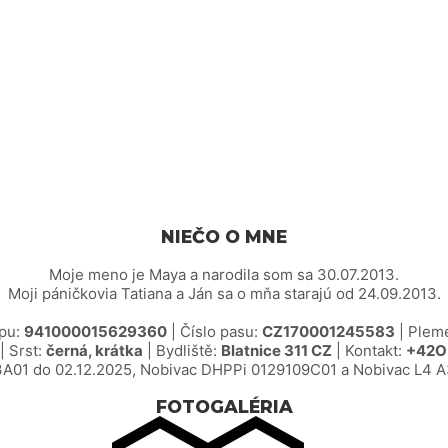
NIEČO O MNE
Moje meno je Maya a narodila som sa 30.07.2013.
Moji páničkovia Tatiana a Ján sa o mňa starajú od 24.09.2013.
ipu:
941000015629360
| Číslo pasu:
CZ170001245583
| Plem
| Srst:
černá, krátka
| Bydliště:
Blatnice 311 CZ
| Kontakt:
+42O
A01 do 02.12.2025, Nobivac DHPPi 0129109C01 a Nobivac L4 A
FOTOGALÉRIA